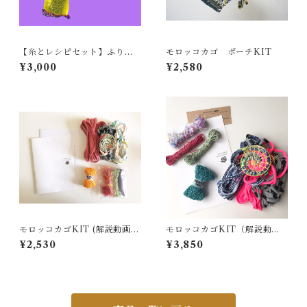
【糸とレシピセット】ふりふ
モロッコカゴ ポーチKIT
りネットバッグ
¥3,000
¥2,580
モロッコカゴKIT (解説動画な
モロッコカゴKIT（解説動画
し)
付き）
¥2,530
¥3,850