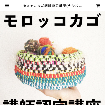
モロッコカゴ講師認定講座(テキスト
のみ) | tomoknit/moroccokag
o