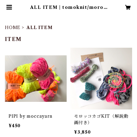
ALL ITEM | tomoknit/moroc
cokago
HOME
ALL ITEM
ITEM
PIPI by moccayarn
モロッコカゴKIT（解説動
画付き）
¥450
¥3,850